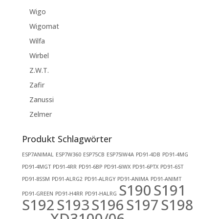
Wigo
Wigomat
Wilfa
Wirbel
Z.W.T.
Zafir
Zanussi
Zelmer
Produkt Schlagwörter
ESP7ANIMAL
ESP7W360
ESP75CB
ESP75IW4A
PD91-4DB
PD91-4MG
PD91-4MGT
PD91-4RR
PD91-6BP
PD91-6IWX
PD91-6PTX
PD91-6ST
PD91-8SSM
PD91-ALRG2
PD91-ALRGY
PD91-ANIMA
PD91-ANIMT
S190
S191
PD91-GREEN
PD91-H4RR
PD91-HALRG
S192
S193
S196
S197
S198
XD3100/06