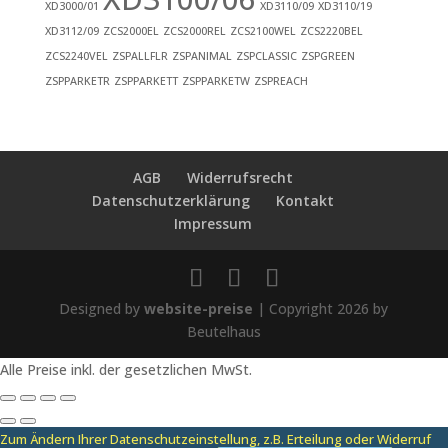
XD3000/01
XD3110/09
XD3110/19
XD3112/09
ZCS2000EL
ZCS2000REL
ZCS2100WEL
ZCS2220BEL
ZCS2240VEL
ZSPALLFLR
ZSPANIMAL
ZSPCLASSIC
ZSPGREEN
ZSPPARKETR
ZSPPARKETT
ZSPPARKETW
ZSPREACH
AGB
Widerrufsrecht
Datenschutzerklärung
Kontakt
Impressum
Designed by
website-preise
| Copyright 2026 by
Beutelhaus
Alle Preise inkl. der gesetzlichen MwSt.
Zum Ändern Ihrer Datenschutzeinstellung, z.B. Erteilung oder Widerruf