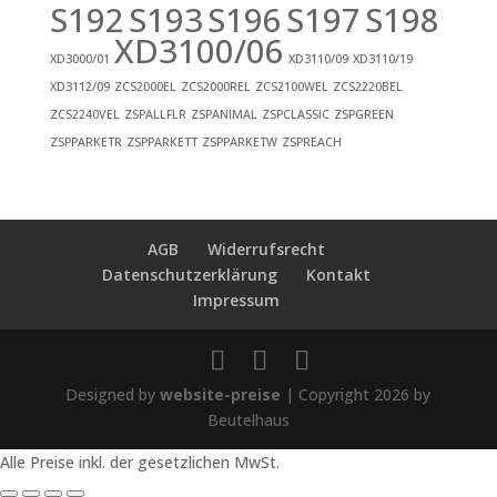
S192
S193
S196
S197
S198
XD3100/06
XD3000/01
XD3110/09
XD3110/19
XD3112/09
ZCS2000EL
ZCS2000REL
ZCS2100WEL
ZCS2220BEL
ZCS2240VEL
ZSPALLFLR
ZSPANIMAL
ZSPCLASSIC
ZSPGREEN
ZSPPARKETR
ZSPPARKETT
ZSPPARKETW
ZSPREACH
AGB
Widerrufsrecht
Datenschutzerklärung
Kontakt
Impressum
Designed by
website-preise
| Copyright 2026 by
Beutelhaus
Alle Preise inkl. der gesetzlichen MwSt.