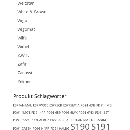
Weltstar
White & Brown
Wigo
Wigomat
Wilfa
Wirbel
Z.W.T.
Zafir
Zanussi
Zelmer
Produkt Schlagwörter
ESP7ANIMAL
ESP7W360
ESP75CB
ESP75IW4A
PD91-4DB
PD91-4MG
PD91-4MGT
PD91-4RR
PD91-6BP
PD91-6IWX
PD91-6PTX
PD91-6ST
PD91-8SSM
PD91-ALRG2
PD91-ALRGY
PD91-ANIMA
PD91-ANIMT
S190
S191
PD91-GREEN
PD91-H4RR
PD91-HALRG