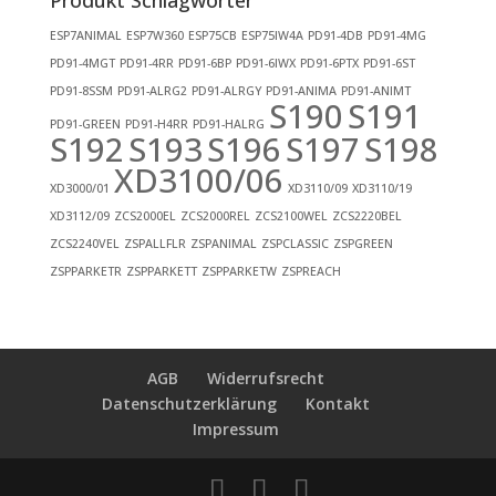
ESP7ANIMAL
ESP7W360
ESP75CB
ESP75IW4A
PD91-4DB
PD91-4MG
PD91-4MGT
PD91-4RR
PD91-6BP
PD91-6IWX
PD91-6PTX
PD91-6ST
PD91-8SSM
PD91-ALRG2
PD91-ALRGY
PD91-ANIMA
PD91-ANIMT
S190
S191
PD91-GREEN
PD91-H4RR
PD91-HALRG
S192
S193
S196
S197
S198
XD3100/06
XD3000/01
XD3110/09
XD3110/19
XD3112/09
ZCS2000EL
ZCS2000REL
ZCS2100WEL
ZCS2220BEL
ZCS2240VEL
ZSPALLFLR
ZSPANIMAL
ZSPCLASSIC
ZSPGREEN
ZSPPARKETR
ZSPPARKETT
ZSPPARKETW
ZSPREACH
AGB
Widerrufsrecht
Datenschutzerklärung
Kontakt
Impressum