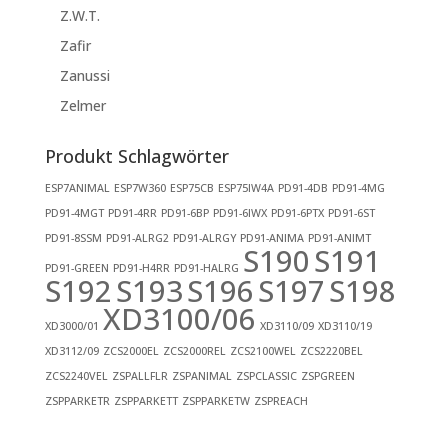
Z.W.T.
Zafir
Zanussi
Zelmer
Produkt Schlagwörter
ESP7ANIMAL
ESP7W360
ESP75CB
ESP75IW4A
PD91-4DB
PD91-4MG
PD91-4MGT
PD91-4RR
PD91-6BP
PD91-6IWX
PD91-6PTX
PD91-6ST
PD91-8SSM
PD91-ALRG2
PD91-ALRGY
PD91-ANIMA
PD91-ANIMT
S190
S191
PD91-GREEN
PD91-H4RR
PD91-HALRG
S192
S193
S196
S197
S198
XD3100/06
XD3000/01
XD3110/09
XD3110/19
XD3112/09
ZCS2000EL
ZCS2000REL
ZCS2100WEL
ZCS2220BEL
ZCS2240VEL
ZSPALLFLR
ZSPANIMAL
ZSPCLASSIC
ZSPGREEN
ZSPPARKETR
ZSPPARKETT
ZSPPARKETW
ZSPREACH