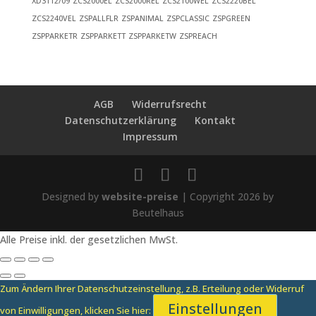
XD3112/09
ZCS2000EL
ZCS2000REL
ZCS2100WEL
ZCS2220BEL
ZCS2240VEL
ZSPALLFLR
ZSPANIMAL
ZSPCLASSIC
ZSPGREEN
ZSPPARKETR
ZSPPARKETT
ZSPPARKETW
ZSPREACH
AGB
Widerrufsrecht
Datenschutzerklärung
Kontakt
Impressum
Designed by
website-preise
| Copyright 2026 by
Beutelhaus
Alle Preise inkl. der gesetzlichen MwSt.
Zum Ändern Ihrer Datenschutzeinstellung, z.B. Erteilung oder Widerruf
Einstellungen
von Einwilligungen, klicken Sie hier: