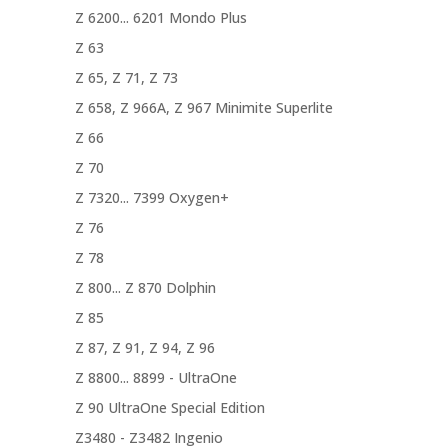
Z 6200... 6201 Mondo Plus
Z 63
Z 65, Z 71, Z 73
Z 658, Z 966A, Z 967 Minimite Superlite
Z 66
Z 70
Z 7320... 7399 Oxygen+
Z 76
Z 78
Z 800... Z 870 Dolphin
Z 85
Z 87, Z 91, Z 94, Z 96
Z 8800... 8899 - UltraOne
Z 90 UltraOne Special Edition
Z3480 - Z3482 Ingenio