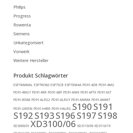
Philips
Progress
Rowenta
Siemens
Unkategorisiert
Vorwerk
Weitere Hersteller
Produkt Schlagwörter
ESP7ANIMAL
ESP7W360
ESP75CB
ESP75IW4A
PD91-4DB
PD91-4MG
PD91-4MGT
PD91-4RR
PD91-6BP
PD91-6IWX
PD91-6PTX
PD91-6ST
PD91-8SSM
PD91-ALRG2
PD91-ALRGY
PD91-ANIMA
PD91-ANIMT
S190
S191
PD91-GREEN
PD91-H4RR
PD91-HALRG
S192
S193
S196
S197
S198
XD3100/06
XD3000/01
XD3110/09
XD3110/19