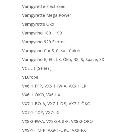
Vampyrette Electronic
Vampyrette Mega Power
Vampyrette Öko
Vampyrino 100 - 199
Vampyrino 920 Ecotec
Vampyrino Car & Clean, Colore
Vampyrino E, EC, LX, Öko, RX, S, Space, SX
VCE .. ( (Serie) )
VEurope
VX6-1-FFP, VX6-1-IW-A, VX6-1-LR
VX6-1-ÖKO, VX6-I-X
VX7-1-BO-A, VX7-1-DB, VX7-1-ÖKO
VX7-1-TOY, VX7-I-X
VX8-2-IW-A, VX8-2-CB-P, VX8-2-ÖKO
VX9-1-TM-P, VX9-1-ÖKO, VX9-I-X