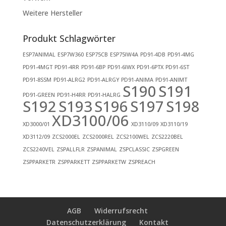
Weitere Hersteller
Produkt Schlagwörter
ESP7ANIMAL
ESP7W360
ESP75CB
ESP75IW4A
PD91-4DB
PD91-4MG
PD91-4MGT
PD91-4RR
PD91-6BP
PD91-6IWX
PD91-6PTX
PD91-6ST
PD91-8SSM
PD91-ALRG2
PD91-ALRGY
PD91-ANIMA
PD91-ANIMT
S190
S191
PD91-GREEN
PD91-H4RR
PD91-HALRG
S192
S193
S196
S197
S198
XD3100/06
XD3000/01
XD3110/09
XD3110/19
XD3112/09
ZCS2000EL
ZCS2000REL
ZCS2100WEL
ZCS2220BEL
ZCS2240VEL
ZSPALLFLR
ZSPANIMAL
ZSPCLASSIC
ZSPGREEN
ZSPPARKETR
ZSPPARKETT
ZSPPARKETW
ZSPREACH
AGB
Widerrufsrecht
Datenschutzerklärung
Kontakt