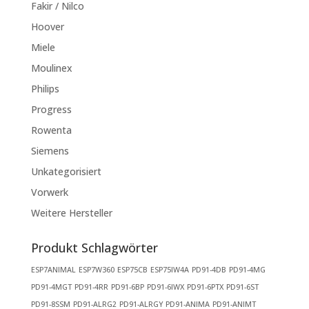
Fakir / Nilco
Hoover
Miele
Moulinex
Philips
Progress
Rowenta
Siemens
Unkategorisiert
Vorwerk
Weitere Hersteller
Produkt Schlagwörter
ESP7ANIMAL
ESP7W360
ESP75CB
ESP75IW4A
PD91-4DB
PD91-4MG
PD91-4MGT
PD91-4RR
PD91-6BP
PD91-6IWX
PD91-6PTX
PD91-6ST
PD91-8SSM
PD91-ALRG2
PD91-ALRGY
PD91-ANIMA
PD91-ANIMT