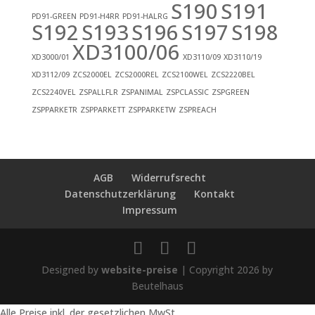
S190
S191
PD91-GREEN
PD91-H4RR
PD91-HALRG
S192
S193
S196
S197
S198
XD3100/06
XD3000/01
XD3110/09
XD3110/19
XD3112/09
ZCS2000EL
ZCS2000REL
ZCS2100WEL
ZCS2220BEL
ZCS2240VEL
ZSPALLFLR
ZSPANIMAL
ZSPCLASSIC
ZSPGREEN
ZSPPARKETR
ZSPPARKETT
ZSPPARKETW
ZSPREACH
AGB
Widerrufsrecht
Datenschutzerklärung
Kontakt
Impressum
Designed by
website-preise
| Copyright 2026 by
Beutelhaus
Alle Preise inkl. der gesetzlichen MwSt.