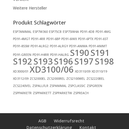
Weitere Hersteller
Produkt Schlagwörter
ESP7ANIMAL
ESP7W360
ESP75CB
ESP75IW4A
PD91-4DB
PD91-4MG
PD91-4MGT
PD91-4RR
PD91-6BP
PD91-6IWX
PD91-6PTX
PD91-6ST
PD91-8SSM
PD91-ALRG2
PD91-ALRGY
PD91-ANIMA
PD91-ANIMT
S190
S191
PD91-GREEN
PD91-H4RR
PD91-HALRG
S192
S193
S196
S197
S198
XD3100/06
XD3000/01
XD3110/09
XD3110/19
XD3112/09
ZCS2000EL
ZCS2000REL
ZCS2100WEL
ZCS2220BEL
ZCS2240VEL
ZSPALLFLR
ZSPANIMAL
ZSPCLASSIC
ZSPGREEN
ZSPPARKETR
ZSPPARKETT
ZSPPARKETW
ZSPREACH
AGB
Widerrufsrecht
Datenschutzerklärung
Kontakt