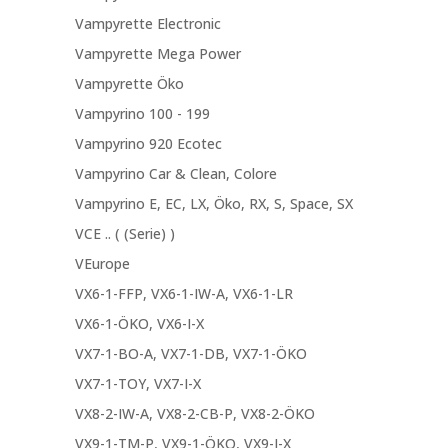
Vampyrette Electronic
Vampyrette Mega Power
Vampyrette Öko
Vampyrino 100 - 199
Vampyrino 920 Ecotec
Vampyrino Car & Clean, Colore
Vampyrino E, EC, LX, Öko, RX, S, Space, SX
VCE .. ( (Serie) )
VEurope
VX6-1-FFP, VX6-1-IW-A, VX6-1-LR
VX6-1-ÖKO, VX6-I-X
VX7-1-BO-A, VX7-1-DB, VX7-1-ÖKO
VX7-1-TOY, VX7-I-X
VX8-2-IW-A, VX8-2-CB-P, VX8-2-ÖKO
VX9-1-TM-P, VX9-1-ÖKO, VX9-I-X