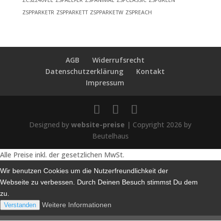
ZCS2240VEL
ZSPALLFLR
ZSPANIMAL
ZSPCLASSIC
ZSPGREEN
ZSPPARKETR
ZSPPARKETT
ZSPPARKETW
ZSPREACH
AGB
Widerrufsrecht
Datenschutzerklärung
Kontakt
Impressum
Designed by
website-preise
| Copyright 2026 by
Beutelhaus
Alle Preise inkl. der gesetzlichen MwSt.
Wir benutzen Cookies um die Nutzerfreundlichkeit der
Webseite zu verbessen. Durch Deinen Besuch stimmst Du dem
zu.
Weitere Informationen
Verstanden