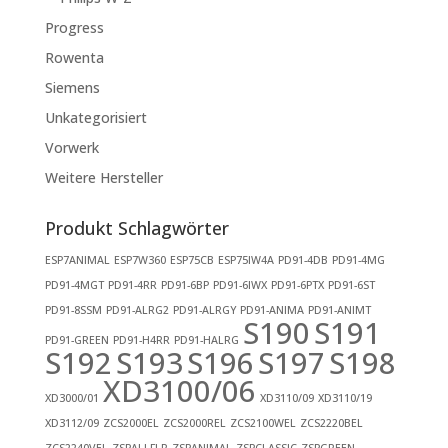
Progress
Rowenta
Siemens
Unkategorisiert
Vorwerk
Weitere Hersteller
Produkt Schlagwörter
ESP7ANIMAL
ESP7W360
ESP75CB
ESP75IW4A
PD91-4DB
PD91-4MG
PD91-4MGT
PD91-4RR
PD91-6BP
PD91-6IWX
PD91-6PTX
PD91-6ST
PD91-8SSM
PD91-ALRG2
PD91-ALRGY
PD91-ANIMA
PD91-ANIMT
S190
S191
PD91-GREEN
PD91-H4RR
PD91-HALRG
S192
S193
S196
S197
S198
XD3100/06
XD3000/01
XD3110/09
XD3110/19
XD3112/09
ZCS2000EL
ZCS2000REL
ZCS2100WEL
ZCS2220BEL