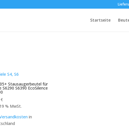
Liefer
Startseite
Beut
5+ Stausaugerbeutel für
e S6290 S6390 EcoSilence
30
9
€
. 19 % MwSt.
Versandkosten
in
schland