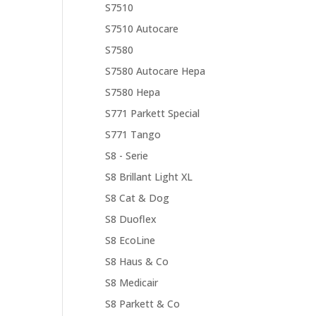
S7510
S7510 Autocare
S7580
S7580 Autocare Hepa
S7580 Hepa
S771 Parkett Special
S771 Tango
S8 - Serie
S8 Brillant Light XL
S8 Cat & Dog
S8 Duoflex
S8 EcoLine
S8 Haus & Co
S8 Medicair
S8 Parkett & Co