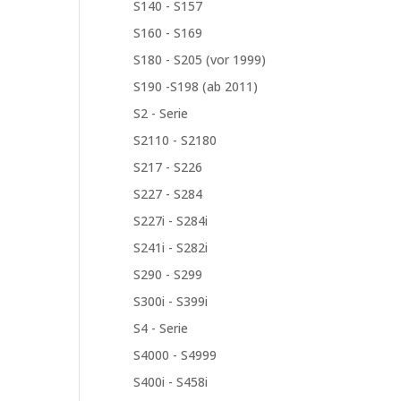
S140 - S157
S160 - S169
S180 - S205 (vor 1999)
S190 -S198 (ab 2011)
S2 - Serie
S2110 - S2180
S217 - S226
S227 - S284
S227i - S284i
S241i - S282i
S290 - S299
S300i - S399i
S4 - Serie
S4000 - S4999
S400i - S458i