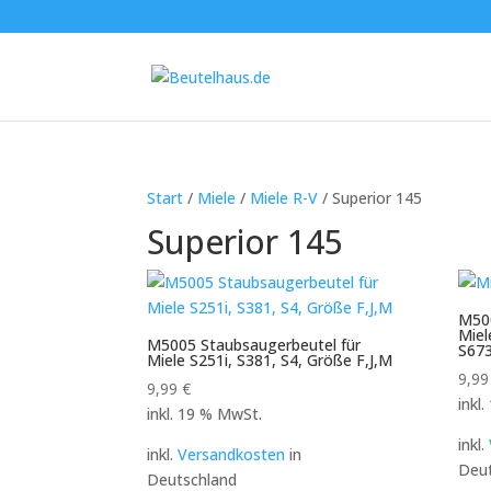
Start
/
Miele
/
Miele R-V
/ Superior 145
Superior 145
M500
Miel
M5005 Staubsaugerbeutel für
S67
Miele S251i, S381, S4, Größe F,J,M
9,9
9,99
€
inkl
inkl. 19 % MwSt.
inkl.
inkl.
Versandkosten
in
Deut
Deutschland