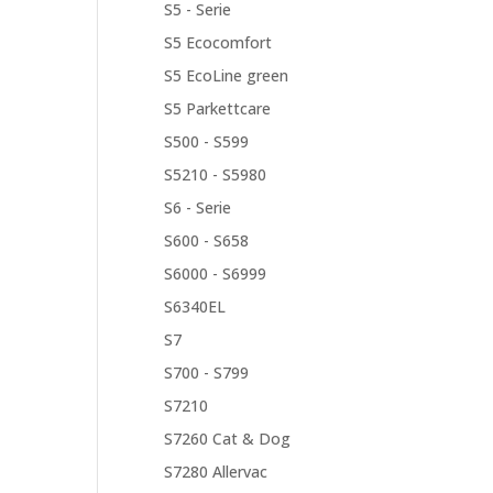
S5 - Serie
S5 Ecocomfort
S5 EcoLine green
S5 Parkettcare
S500 - S599
S5210 - S5980
S6 - Serie
S600 - S658
S6000 - S6999
S6340EL
S7
S700 - S799
S7210
S7260 Cat & Dog
S7280 Allervac