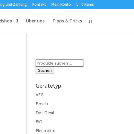
ung und Zahlung
Kontakt
Mein Konto
0 Items
elshop
Über uns
Tipps & Tricks
Suchen
nach:
Suchen
Gerätetyp
AEG
Bosch
Dirt Devil
EIO
Electrolux