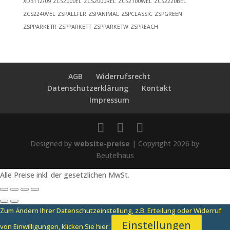
XD3112/09
ZCS2000EL
ZCS2000REL
ZCS2100WEL
ZCS2220BEL
ZCS2240VEL
ZSPALLFLR
ZSPANIMAL
ZSPCLASSIC
ZSPGREEN
ZSPPARKETR
ZSPPARKETT
ZSPPARKETW
ZSPREACH
AGB
Widerrufsrecht
Datenschutzerklärung
Kontakt
Impressum
Designed by
website-preise
| Copyright 2026 by
Beutelhaus
Alle Preise inkl. der gesetzlichen MwSt.
Zum Ändern Ihrer Datenschutzeinstellung, z.B. Erteilung oder Widerruf
Einstellungen
von Einwilligungen, klicken Sie hier: