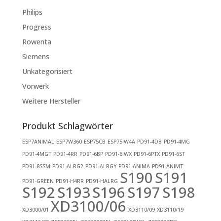
Philips
Progress
Rowenta
Siemens
Unkategorisiert
Vorwerk
Weitere Hersteller
Produkt Schlagwörter
ESP7ANIMAL
ESP7W360
ESP75CB
ESP75IW4A
PD91-4DB
PD91-4MG
PD91-4MGT
PD91-4RR
PD91-6BP
PD91-6IWX
PD91-6PTX
PD91-6ST
PD91-8SSM
PD91-ALRG2
PD91-ALRGY
PD91-ANIMA
PD91-ANIMT
S190
S191
PD91-GREEN
PD91-H4RR
PD91-HALRG
S192
S193
S196
S197
S198
XD3100/06
XD3000/01
XD3110/09
XD3110/19