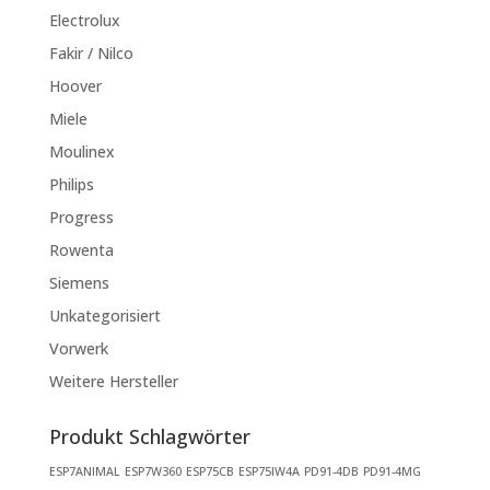
Electrolux
Fakir / Nilco
Hoover
Miele
Moulinex
Philips
Progress
Rowenta
Siemens
Unkategorisiert
Vorwerk
Weitere Hersteller
Produkt Schlagwörter
ESP7ANIMAL
ESP7W360
ESP75CB
ESP75IW4A
PD91-4DB
PD91-4MG