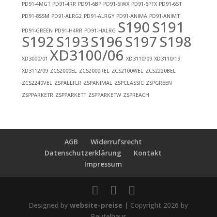
PD91-4MGT
PD91-4RR
PD91-6BP
PD91-6IWX
PD91-6PTX
PD91-6ST
PD91-8SSM
PD91-ALRG2
PD91-ALRGY
PD91-ANIMA
PD91-ANIMT
S190
S191
PD91-GREEN
PD91-H4RR
PD91-HALRG
S192
S193
S196
S197
S198
XD3100/06
XD3000/01
XD3110/09
XD3110/19
XD3112/09
ZCS2000EL
ZCS2000REL
ZCS2100WEL
ZCS2220BEL
ZCS2240VEL
ZSPALLFLR
ZSPANIMAL
ZSPCLASSIC
ZSPGREEN
ZSPPARKETR
ZSPPARKETT
ZSPPARKETW
ZSPREACH
AGB
Widerrufsrecht
Datenschutzerklärung
Kontakt
Impressum
Designed by
website-preise
| Copyright 2026 by
Beutelhaus