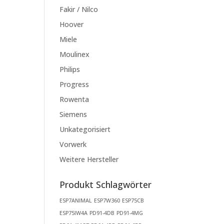
Fakir / Nilco
Hoover
Miele
Moulinex
Philips
Progress
Rowenta
Siemens
Unkategorisiert
Vorwerk
Weitere Hersteller
Produkt Schlagwörter
ESP7ANIMAL
ESP7W360
ESP75CB
ESP75IW4A
PD91-4DB
PD91-4MG