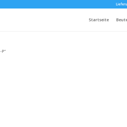
Liefer
Startseite
Beut
-P“