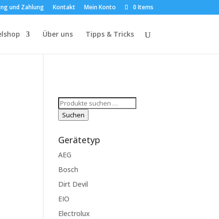
ung und Zahlung
Kontakt
Mein Konto
0 Items
elshop
Über uns
Tipps & Tricks
Suchen
nach:
Suchen
Gerätetyp
AEG
Bosch
Dirt Devil
EIO
Electrolux