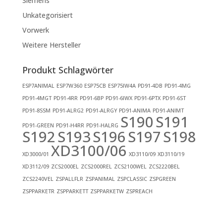
Siemens
Unkategorisiert
Vorwerk
Weitere Hersteller
Produkt Schlagwörter
ESP7ANIMAL
ESP7W360
ESP75CB
ESP75IW4A
PD91-4DB
PD91-4MG
PD91-4MGT
PD91-4RR
PD91-6BP
PD91-6IWX
PD91-6PTX
PD91-6ST
PD91-8SSM
PD91-ALRG2
PD91-ALRGY
PD91-ANIMA
PD91-ANIMT
S190
S191
PD91-GREEN
PD91-H4RR
PD91-HALRG
S192
S193
S196
S197
S198
XD3100/06
XD3000/01
XD3110/09
XD3110/19
XD3112/09
ZCS2000EL
ZCS2000REL
ZCS2100WEL
ZCS2220BEL
ZCS2240VEL
ZSPALLFLR
ZSPANIMAL
ZSPCLASSIC
ZSPGREEN
ZSPPARKETR
ZSPPARKETT
ZSPPARKETW
ZSPREACH