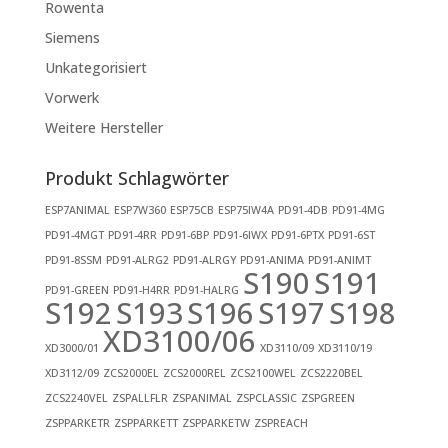
Rowenta
Siemens
Unkategorisiert
Vorwerk
Weitere Hersteller
Produkt Schlagwörter
ESP7ANIMAL
ESP7W360
ESP75CB
ESP75IW4A
PD91-4DB
PD91-4MG
PD91-4MGT
PD91-4RR
PD91-6BP
PD91-6IWX
PD91-6PTX
PD91-6ST
PD91-8SSM
PD91-ALRG2
PD91-ALRGY
PD91-ANIMA
PD91-ANIMT
S190
S191
PD91-GREEN
PD91-H4RR
PD91-HALRG
S192
S193
S196
S197
S198
XD3100/06
XD3000/01
XD3110/09
XD3110/19
XD3112/09
ZCS2000EL
ZCS2000REL
ZCS2100WEL
ZCS2220BEL
ZCS2240VEL
ZSPALLFLR
ZSPANIMAL
ZSPCLASSIC
ZSPGREEN
ZSPPARKETR
ZSPPARKETT
ZSPPARKETW
ZSPREACH