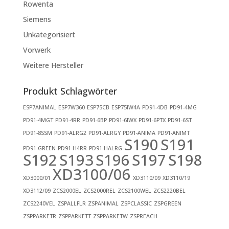
Rowenta
Siemens
Unkategorisiert
Vorwerk
Weitere Hersteller
Produkt Schlagwörter
ESP7ANIMAL
ESP7W360
ESP75CB
ESP75IW4A
PD91-4DB
PD91-4MG
PD91-4MGT
PD91-4RR
PD91-6BP
PD91-6IWX
PD91-6PTX
PD91-6ST
PD91-8SSM
PD91-ALRG2
PD91-ALRGY
PD91-ANIMA
PD91-ANIMT
S190
S191
PD91-GREEN
PD91-H4RR
PD91-HALRG
S192
S193
S196
S197
S198
XD3100/06
XD3000/01
XD3110/09
XD3110/19
XD3112/09
ZCS2000EL
ZCS2000REL
ZCS2100WEL
ZCS2220BEL
ZCS2240VEL
ZSPALLFLR
ZSPANIMAL
ZSPCLASSIC
ZSPGREEN
ZSPPARKETR
ZSPPARKETT
ZSPPARKETW
ZSPREACH