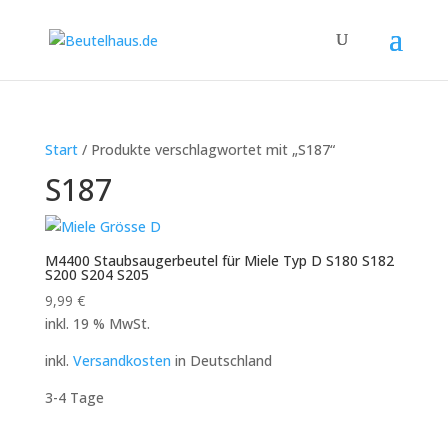
Start
/ Produkte verschlagwortet mit „S187“
S187
M4400 Staubsaugerbeutel für Miele Typ D S180 S182
S200 S204 S205
9,99
€
inkl. 19 % MwSt.
inkl.
Versandkosten
in Deutschland
3-4 Tage