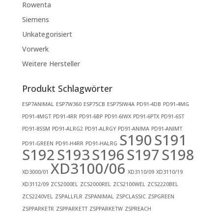
Rowenta
Siemens
Unkategorisiert
Vorwerk
Weitere Hersteller
Produkt Schlagwörter
ESP7ANIMAL
ESP7W360
ESP75CB
ESP75IW4A
PD91-4DB
PD91-4MG
PD91-4MGT
PD91-4RR
PD91-6BP
PD91-6IWX
PD91-6PTX
PD91-6ST
PD91-8SSM
PD91-ALRG2
PD91-ALRGY
PD91-ANIMA
PD91-ANIMT
S190
S191
PD91-GREEN
PD91-H4RR
PD91-HALRG
S192
S193
S196
S197
S198
XD3100/06
XD3000/01
XD3110/09
XD3110/19
XD3112/09
ZCS2000EL
ZCS2000REL
ZCS2100WEL
ZCS2220BEL
ZCS2240VEL
ZSPALLFLR
ZSPANIMAL
ZSPCLASSIC
ZSPGREEN
ZSPPARKETR
ZSPPARKETT
ZSPPARKETW
ZSPREACH