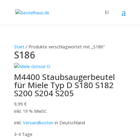
Start
/ Produkte verschlagwortet mit „S186“
S186
M4400 Staubsaugerbeutel
für Miele Typ D S180 S182
S200 S204 S205
9,99
€
inkl. 19 % MwSt.
inkl.
Versandkosten
in Deutschland
3-4 Tage