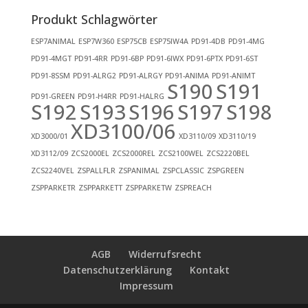
Produkt Schlagwörter
ESP7ANIMAL
ESP7W360
ESP75CB
ESP75IW4A
PD91-4DB
PD91-4MG
PD91-4MGT
PD91-4RR
PD91-6BP
PD91-6IWX
PD91-6PTX
PD91-6ST
PD91-8SSM
PD91-ALRG2
PD91-ALRGY
PD91-ANIMA
PD91-ANIMT
S190
S191
PD91-GREEN
PD91-H4RR
PD91-HALRG
S192
S193
S196
S197
S198
XD3100/06
XD3000/01
XD3110/09
XD3110/19
XD3112/09
ZCS2000EL
ZCS2000REL
ZCS2100WEL
ZCS2220BEL
ZCS2240VEL
ZSPALLFLR
ZSPANIMAL
ZSPCLASSIC
ZSPGREEN
ZSPPARKETR
ZSPPARKETT
ZSPPARKETW
ZSPREACH
AGB
Widerrufsrecht
Datenschutzerklärung
Kontakt
Impressum