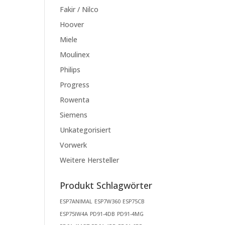
Fakir / Nilco
Hoover
Miele
Moulinex
Philips
Progress
Rowenta
Siemens
Unkategorisiert
Vorwerk
Weitere Hersteller
Produkt Schlagwörter
ESP7ANIMAL
ESP7W360
ESP75CB
ESP75IW4A
PD91-4DB
PD91-4MG