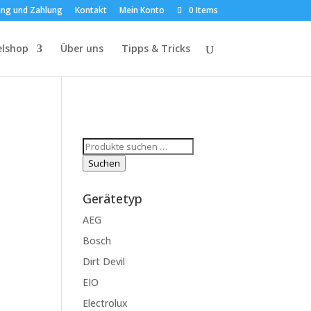
ung und Zahlung
Kontakt
Mein Konto
0 Items
elshop
Über uns
Tipps & Tricks
Suchen
nach:
Suchen
Gerätetyp
AEG
Bosch
Dirt Devil
EIO
Electrolux