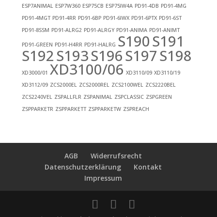
ESP7ANIMAL
ESP7W360
ESP75CB
ESP75IW4A
PD91-4DB
PD91-4MG
PD91-4MGT
PD91-4RR
PD91-6BP
PD91-6IWX
PD91-6PTX
PD91-6ST
PD91-8SSM
PD91-ALRG2
PD91-ALRGY
PD91-ANIMA
PD91-ANIMT
S190
S191
PD91-GREEN
PD91-H4RR
PD91-HALRG
S192
S193
S196
S197
S198
XD3100/06
XD3000/01
XD3110/09
XD3110/19
XD3112/09
ZCS2000EL
ZCS2000REL
ZCS2100WEL
ZCS2220BEL
ZCS2240VEL
ZSPALLFLR
ZSPANIMAL
ZSPCLASSIC
ZSPGREEN
ZSPPARKETR
ZSPPARKETT
ZSPPARKETW
ZSPREACH
AGB
Widerrufsrecht
Datenschutzerklärung
Kontakt
Impressum