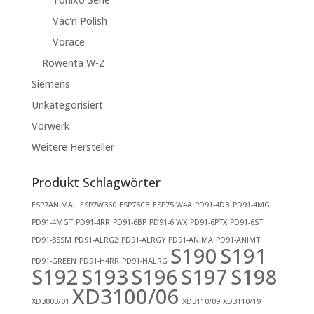
Vac'n Polish
Vorace
Rowenta W-Z
Siemens
Unkategorisiert
Vorwerk
Weitere Hersteller
Produkt Schlagwörter
ESP7ANIMAL
ESP7W360
ESP75CB
ESP75IW4A
PD91-4DB
PD91-4MG
PD91-4MGT
PD91-4RR
PD91-6BP
PD91-6IWX
PD91-6PTX
PD91-6ST
PD91-8SSM
PD91-ALRG2
PD91-ALRGY
PD91-ANIMA
PD91-ANIMT
S190
S191
PD91-GREEN
PD91-H4RR
PD91-HALRG
S192
S193
S196
S197
S198
XD3100/06
XD3000/01
XD3110/09
XD3110/19