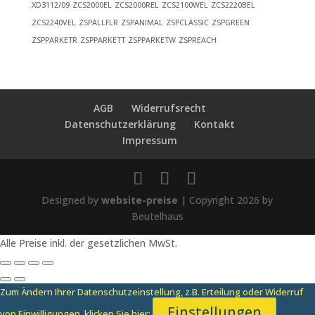
XD3112/09
ZCS2000EL
ZCS2000REL
ZCS2100WEL
ZCS2220BEL
ZCS2240VEL
ZSPALLFLR
ZSPANIMAL
ZSPCLASSIC
ZSPGREEN
ZSPPARKETR
ZSPPARKETT
ZSPPARKETW
ZSPREACH
AGB
Widerrufsrecht
Datenschutzerklärung
Kontakt
Impressum
Designed by
website-preise
| Copyright 2026 by
Beutelhaus
Alle Preise inkl. der gesetzlichen MwSt.
Zum Ändern Ihrer Datenschutzeinstellung, z.B. Erteilung oder Widerruf
Einstellungen
von Einwilligungen, klicken Sie hier: