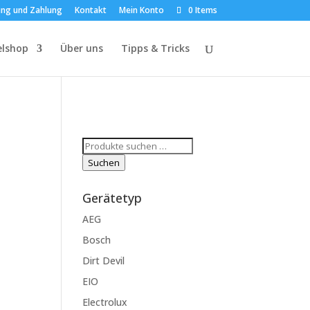
ung und Zahlung
Kontakt
Mein Konto
0 Items
elshop
Über uns
Tipps & Tricks
Suchen
nach:
Suchen
Gerätetyp
AEG
Bosch
Dirt Devil
EIO
Electrolux