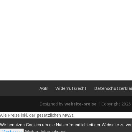
AGB
Widerrufsrecht
Datenschutzerklä
Designed by
website-preise
| Copyright 2026
Alle Preise inkl. der gesetzlichen MwSt.
Wir benutzen Cookies um die Nutzerfreundlichkeit der Webseite zu v
Weitere Informationen
Verstanden