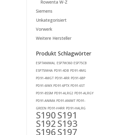
Rowenta W-Z
Siemens
Unkategorisiert
Vorwerk
Weitere Hersteller
Produkt Schlagwörter
ESP7ANIMAL
ESP7W360
ESP75CB
ESP75IW4A
PD91-4DB
PD91-4MG
PD91-4MGT
PD91-4RR
PD91-6BP
PD91-6IWX
PD91-6PTX
PD91-6ST
PD91-8SSM
PD91-ALRG2
PD91-ALRGY
PD91-ANIMA
PD91-ANIMT
PD91-
GREEN
PD91-H4RR
PD91-HALRG
S190
S191
S192
S193
S196
S197