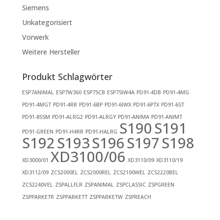
Siemens
Unkategorisiert
Vorwerk
Weitere Hersteller
Produkt Schlagwörter
ESP7ANIMAL
ESP7W360
ESP75CB
ESP75IW4A
PD91-4DB
PD91-4MG
PD91-4MGT
PD91-4RR
PD91-6BP
PD91-6IWX
PD91-6PTX
PD91-6ST
PD91-8SSM
PD91-ALRG2
PD91-ALRGY
PD91-ANIMA
PD91-ANIMT
S190
S191
PD91-GREEN
PD91-H4RR
PD91-HALRG
S192
S193
S196
S197
S198
XD3100/06
XD3000/01
XD3110/09
XD3110/19
XD3112/09
ZCS2000EL
ZCS2000REL
ZCS2100WEL
ZCS2220BEL
ZCS2240VEL
ZSPALLFLR
ZSPANIMAL
ZSPCLASSIC
ZSPGREEN
ZSPPARKETR
ZSPPARKETT
ZSPPARKETW
ZSPREACH