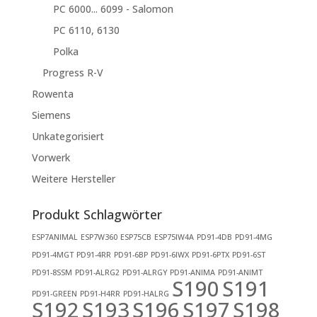
PC 6000... 6099 - Salomon
PC 6110, 6130
Polka
Progress R-V
Rowenta
Siemens
Unkategorisiert
Vorwerk
Weitere Hersteller
Produkt Schlagwörter
ESP7ANIMAL
ESP7W360
ESP75CB
ESP75IW4A
PD91-4DB
PD91-4MG
PD91-4MGT
PD91-4RR
PD91-6BP
PD91-6IWX
PD91-6PTX
PD91-6ST
PD91-8SSM
PD91-ALRG2
PD91-ALRGY
PD91-ANIMA
PD91-ANIMT
S190
S191
PD91-GREEN
PD91-H4RR
PD91-HALRG
S192
S193
S196
S197
S198