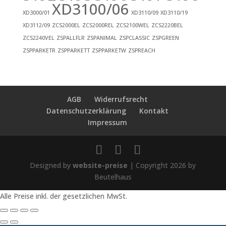
XD3100/06
XD3000/01
XD3110/09
XD3110/19
XD3112/09
ZCS2000EL
ZCS2000REL
ZCS2100WEL
ZCS2220BEL
ZCS2240VEL
ZSPALLFLR
ZSPANIMAL
ZSPCLASSIC
ZSPGREEN
ZSPPARKETR
ZSPPARKETT
ZSPPARKETW
ZSPREACH
AGB
Widerrufsrecht
Datenschutzerklärung
Kontakt
Impressum
Designed by
website-preise
| Copyright 2026 by
Beutelhaus
Alle Preise inkl. der gesetzlichen MwSt.