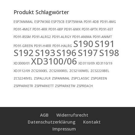
Produkt Schlagwörter
ESP7ANIMAL
ESP7W360
ESP75CB
ESP75IW4A
PD91-4DB
PD91-4MG
PD91-4MGT
PD91-4RR
PD91-6BP
PD91-6IWX
PD91-6PTX
PD91-6ST
PD91-8SSM
PD91-ALRG2
PD91-ALRGY
PD91-ANIMA
PD91-ANIMT
S190
S191
PD91-GREEN
PD91-H4RR
PD91-HALRG
S192
S193
S196
S197
S198
XD3100/06
XD3000/01
XD3110/09
XD3110/19
XD3112/09
ZCS2000EL
ZCS2000REL
ZCS2100WEL
ZCS2220BEL
ZCS2240VEL
ZSPALLFLR
ZSPANIMAL
ZSPCLASSIC
ZSPGREEN
ZSPPARKETR
ZSPPARKETT
ZSPPARKETW
ZSPREACH
AGB
Widerrufsrecht
Datenschutzerklärung
Kontakt
Impressum