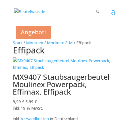
Angebot!
Start
/
Moulinex
/
Moulinex E-M
/ Effipack
Effipack
MX9407 Staubsaugerbeutel
Moulinex Powerpack,
Effimax, Effipack
Ursprünglicher
Aktueller
9,99
€
3,99
€
Preis
Preis
inkl. 19 % MwSt.
war:
ist:
inkl.
Versandkosten
in Deutschland
9,99 €
3,99 €.