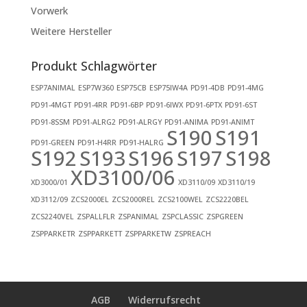
Vorwerk
Weitere Hersteller
Produkt Schlagwörter
ESP7ANIMAL
ESP7W360
ESP75CB
ESP75IW4A
PD91-4DB
PD91-4MG
PD91-4MGT
PD91-4RR
PD91-6BP
PD91-6IWX
PD91-6PTX
PD91-6ST
PD91-8SSM
PD91-ALRG2
PD91-ALRGY
PD91-ANIMA
PD91-ANIMT
S190
S191
PD91-GREEN
PD91-H4RR
PD91-HALRG
S192
S193
S196
S197
S198
XD3100/06
XD3000/01
XD3110/09
XD3110/19
XD3112/09
ZCS2000EL
ZCS2000REL
ZCS2100WEL
ZCS2220BEL
ZCS2240VEL
ZSPALLFLR
ZSPANIMAL
ZSPCLASSIC
ZSPGREEN
ZSPPARKETR
ZSPPARKETT
ZSPPARKETW
ZSPREACH
AGB
Widerrufsrecht