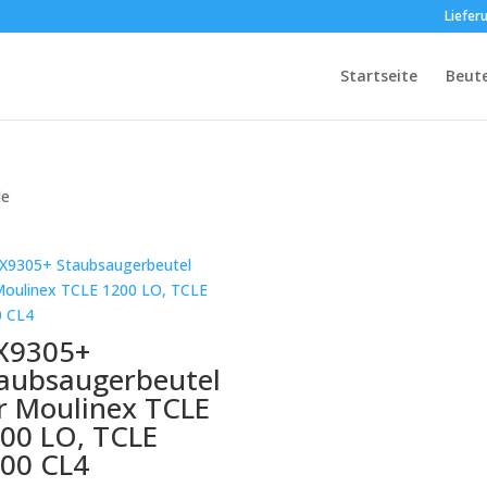
Liefer
Startseite
Beut
le
X9305+
aubsaugerbeutel
r Moulinex TCLE
00 LO, TCLE
00 CL4