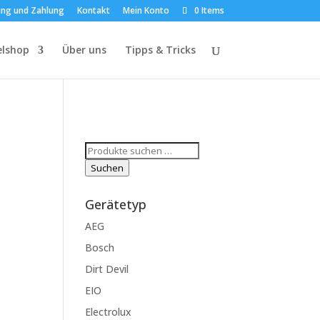
ung und Zahlung
Kontakt
Mein Konto
0 Items
elshop
Über uns
Tipps & Tricks
Suchen
nach:
Suchen
Gerätetyp
AEG
Bosch
Dirt Devil
EIO
Electrolux