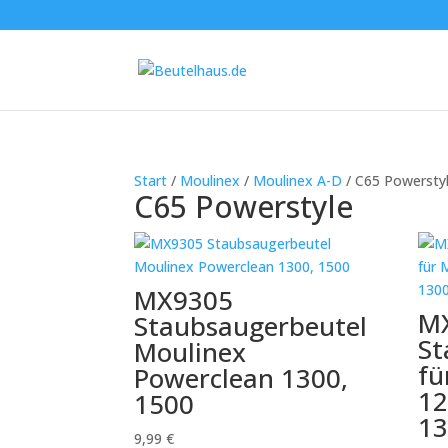
Start
/
Moulinex
/
Moulinex A-D
/ C65 Powersty
C65 Powerstyle
MX9305
M
Staubsaugerbeutel
St
Moulinex
fü
Powerclean 1300,
12
1500
13
9,99
€