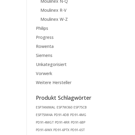
Moulinex N-Q
Moulinex R-V
Moulinex W-Z
Philips
Progress
Rowenta
Siemens
Unkategorisiert
Vorwerk
Weitere Hersteller
Produkt Schlagwörter
ESP7ANIMAL
ESP7W360
ESP75CB
ESP75IW4A
PD91-4DB
PD91-4MG
PD91-4MGT
PD91-4RR
PD91-6BP
PD91-6IWX
PD91-6PTX
PD91-6ST