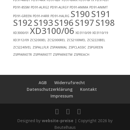
PD91-4MGT
PD91-4RR
PD91-6BP
PD91-6IWX
PD91-6PTX
PD91-6ST
PD91-8SSM
PD91-ALRG2
PD91-ALRGY
PD91-ANIMA
PD91-ANIMT
S190
S191
PD91-GREEN
PD91-H4RR
PD91-HALRG
S192
S193
S196
S197
S198
XD3100/06
XD3000/01
XD3110/09
XD3110/19
XD3112/09
ZCS2000EL
ZCS2000REL
ZCS2100WEL
ZCS2220BEL
ZCS2240VEL
ZSPALLFLR
ZSPANIMAL
ZSPCLASSIC
ZSPGREEN
ZSPPARKETR
ZSPPARKETT
ZSPPARKETW
ZSPREACH
AGB
Widerrufsrecht
Datenschutzerklärung
Kontakt
Impressum
Designed by
website-preise
| Copyright 2026 by
Beutelhaus