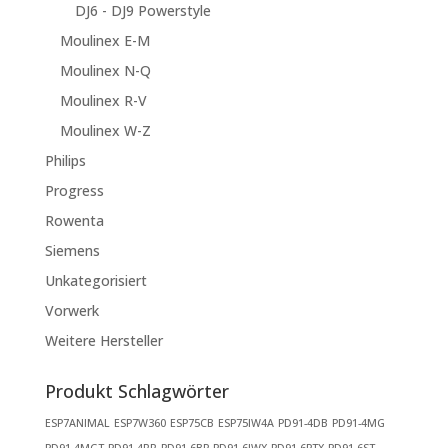
DJ6 - DJ9 Powerstyle
Moulinex E-M
Moulinex N-Q
Moulinex R-V
Moulinex W-Z
Philips
Progress
Rowenta
Siemens
Unkategorisiert
Vorwerk
Weitere Hersteller
Produkt Schlagwörter
ESP7ANIMAL
ESP7W360
ESP75CB
ESP75IW4A
PD91-4DB
PD91-4MG