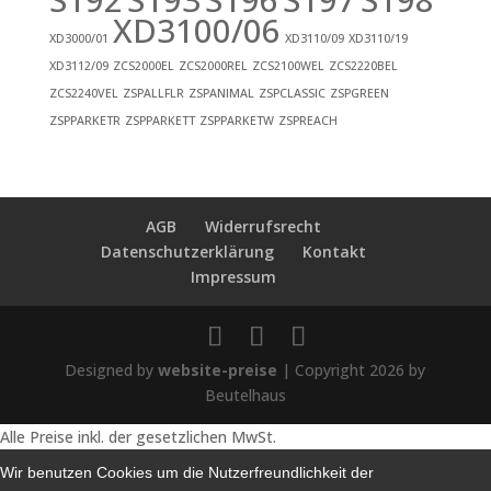
S192
S193
S196
S197
S198
XD3100/06
XD3000/01
XD3110/09
XD3110/19
XD3112/09
ZCS2000EL
ZCS2000REL
ZCS2100WEL
ZCS2220BEL
ZCS2240VEL
ZSPALLFLR
ZSPANIMAL
ZSPCLASSIC
ZSPGREEN
ZSPPARKETR
ZSPPARKETT
ZSPPARKETW
ZSPREACH
AGB
Widerrufsrecht
Datenschutzerklärung
Kontakt
Impressum
Designed by
website-preise
| Copyright 2026 by
Beutelhaus
Alle Preise inkl. der gesetzlichen MwSt.
Wir benutzen Cookies um die Nutzerfreundlichkeit der