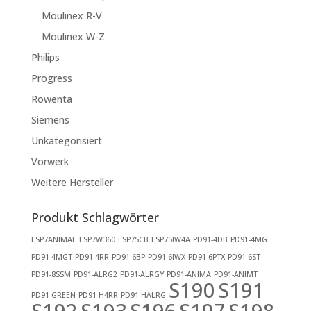
Moulinex R-V
Moulinex W-Z
Philips
Progress
Rowenta
Siemens
Unkategorisiert
Vorwerk
Weitere Hersteller
Produkt Schlagwörter
ESP7ANIMAL
ESP7W360
ESP75CB
ESP75IW4A
PD91-4DB
PD91-4MG
PD91-4MGT
PD91-4RR
PD91-6BP
PD91-6IWX
PD91-6PTX
PD91-6ST
PD91-8SSM
PD91-ALRG2
PD91-ALRGY
PD91-ANIMA
PD91-ANIMT
S190
S191
PD91-GREEN
PD91-H4RR
PD91-HALRG