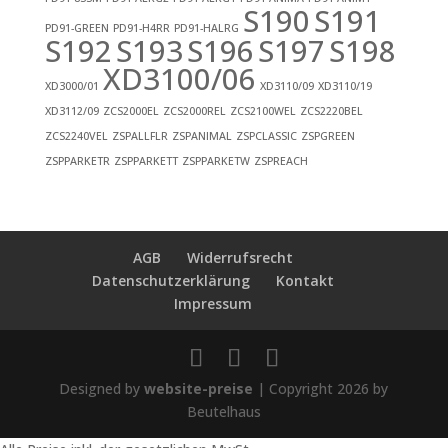
S190
S191
PD91-GREEN
PD91-H4RR
PD91-HALRG
S192
S193
S196
S197
S198
XD3100/06
XD3000/01
XD3110/09
XD3110/19
XD3112/09
ZCS2000EL
ZCS2000REL
ZCS2100WEL
ZCS2220BEL
ZCS2240VEL
ZSPALLFLR
ZSPANIMAL
ZSPCLASSIC
ZSPGREEN
ZSPPARKETR
ZSPPARKETT
ZSPPARKETW
ZSPREACH
AGB
Widerrufsrecht
Datenschutzerklärung
Kontakt
Impressum
Designed by
website-preise
| Copyright 2026 by
Beutelhaus