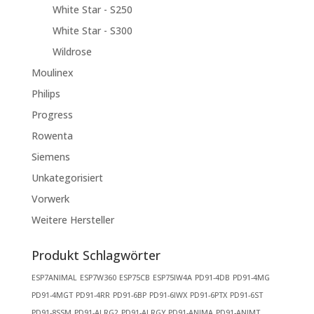
White Star - S250
White Star - S300
Wildrose
Moulinex
Philips
Progress
Rowenta
Siemens
Unkategorisiert
Vorwerk
Weitere Hersteller
Produkt Schlagwörter
ESP7ANIMAL
ESP7W360
ESP75CB
ESP75IW4A
PD91-4DB
PD91-4MG
PD91-4MGT
PD91-4RR
PD91-6BP
PD91-6IWX
PD91-6PTX
PD91-6ST
PD91-8SSM
PD91-ALRG2
PD91-ALRGY
PD91-ANIMA
PD91-ANIMT