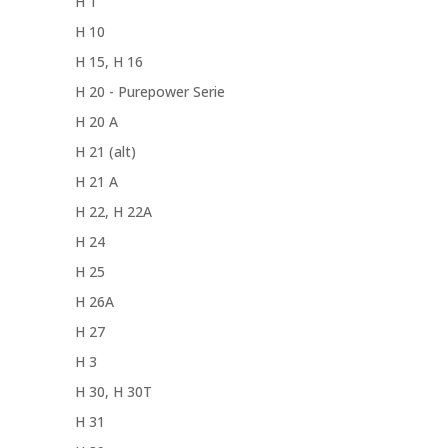
H 1
H 10
H 15, H 16
H 20 - Purepower Serie
H 20 A
H 21 (alt)
H 21 A
H 22, H 22A
H 24
H 25
H 26A
H 27
H 3
H 30, H 30T
H 31