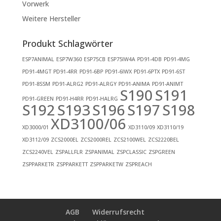
Vorwerk
Weitere Hersteller
Produkt Schlagwörter
ESP7ANIMAL
ESP7W360
ESP75CB
ESP75IW4A
PD91-4DB
PD91-4MG
PD91-4MGT
PD91-4RR
PD91-6BP
PD91-6IWX
PD91-6PTX
PD91-6ST
PD91-8SSM
PD91-ALRG2
PD91-ALRGY
PD91-ANIMA
PD91-ANIMT
S190
S191
PD91-GREEN
PD91-H4RR
PD91-HALRG
S192
S193
S196
S197
S198
XD3100/06
XD3000/01
XD3110/09
XD3110/19
XD3112/09
ZCS2000EL
ZCS2000REL
ZCS2100WEL
ZCS2220BEL
ZCS2240VEL
ZSPALLFLR
ZSPANIMAL
ZSPCLASSIC
ZSPGREEN
ZSPPARKETR
ZSPPARKETT
ZSPPARKETW
ZSPREACH
AGB
Widerrufsrecht