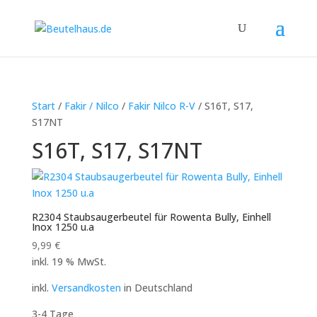
Start
/
Fakir / Nilco
/
Fakir Nilco R-V
/ S16T, S17,
S17NT
S16T, S17, S17NT
R2304 Staubsaugerbeutel für Rowenta Bully, Einhell
Inox 1250 u.a
9,99
€
inkl. 19 % MwSt.
inkl.
Versandkosten
in Deutschland
3-4 Tage