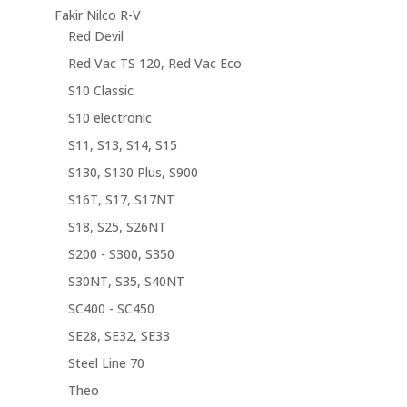
Fakir Nilco R-V
Red Devil
Red Vac TS 120, Red Vac Eco
S10 Classic
S10 electronic
S11, S13, S14, S15
S130, S130 Plus, S900
S16T, S17, S17NT
S18, S25, S26NT
S200 - S300, S350
S30NT, S35, S40NT
SC400 - SC450
SE28, SE32, SE33
Steel Line 70
Theo