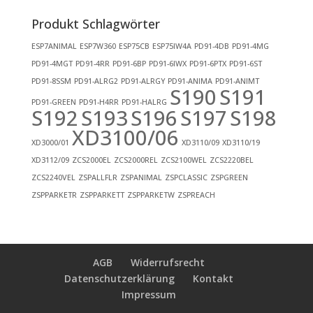
Produkt Schlagwörter
ESP7ANIMAL
ESP7W360
ESP75CB
ESP75IW4A
PD91-4DB
PD91-4MG
PD91-4MGT
PD91-4RR
PD91-6BP
PD91-6IWX
PD91-6PTX
PD91-6ST
PD91-8SSM
PD91-ALRG2
PD91-ALRGY
PD91-ANIMA
PD91-ANIMT
S190
S191
PD91-GREEN
PD91-H4RR
PD91-HALRG
S192
S193
S196
S197
S198
XD3100/06
XD3000/01
XD3110/09
XD3110/19
XD3112/09
ZCS2000EL
ZCS2000REL
ZCS2100WEL
ZCS2220BEL
ZCS2240VEL
ZSPALLFLR
ZSPANIMAL
ZSPCLASSIC
ZSPGREEN
ZSPPARKETR
ZSPPARKETT
ZSPPARKETW
ZSPREACH
AGB
Widerrufsrecht
Datenschutzerklärung
Kontakt
Impressum