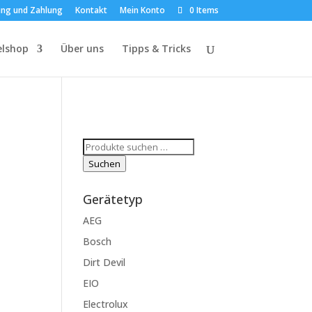
ung und Zahlung
Kontakt
Mein Konto
0 Items
elshop
Über uns
Tipps & Tricks
Suchen
nach:
Suchen
Gerätetyp
AEG
Bosch
Dirt Devil
EIO
Electrolux