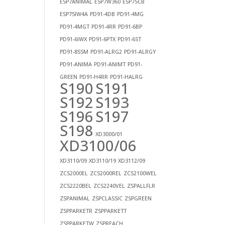
ESP7ANIMAL
ESP7W360
ESP75CB
ESP75IW4A
PD91-4DB
PD91-4MG
PD91-4MGT
PD91-4RR
PD91-6BP
PD91-6IWX
PD91-6PTX
PD91-6ST
PD91-8SSM
PD91-ALRG2
PD91-ALRGY
PD91-ANIMA
PD91-ANIMT
PD91-
GREEN
PD91-H4RR
PD91-HALRG
S190
S191
S192
S193
S196
S197
S198
XD3000/01
XD3100/06
XD3110/09
XD3110/19
XD3112/09
ZCS2000EL
ZCS2000REL
ZCS2100WEL
ZCS2220BEL
ZCS2240VEL
ZSPALLFLR
ZSPANIMAL
ZSPCLASSIC
ZSPGREEN
ZSPPARKETR
ZSPPARKETT
ZSPPARKETW
ZSPREACH