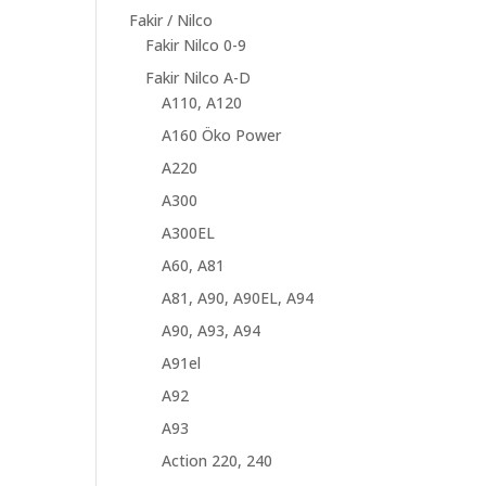
Fakir / Nilco
Fakir Nilco 0-9
Fakir Nilco A-D
A110, A120
A160 Öko Power
A220
A300
A300EL
A60, A81
A81, A90, A90EL, A94
A90, A93, A94
A91el
A92
A93
Action 220, 240