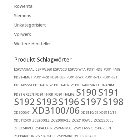
Rowenta
Siemens
Unkategorisiert
Vorwerk
Weitere Hersteller
Produkt Schlagwörter
ESP7ANIMAL
ESP7W360
ESP75CB
ESP75IW4A
PD91-4DB
PD91-4MG
PD91-4MGT
PD91-4RR
PD91-6BP
PD91-6IWX
PD91-6PTX
PD91-6ST
PD91-8SSM
PD91-ALRG2
PD91-ALRGY
PD91-ANIMA
PD91-ANIMT
S190
S191
PD91-GREEN
PD91-H4RR
PD91-HALRG
S192
S193
S196
S197
S198
XD3100/06
XD3000/01
XD3110/09
XD3110/19
XD3112/09
ZCS2000EL
ZCS2000REL
ZCS2100WEL
ZCS2220BEL
ZCS2240VEL
ZSPALLFLR
ZSPANIMAL
ZSPCLASSIC
ZSPGREEN
ZSPPARKETR
ZSPPARKETT
ZSPPARKETW
ZSPREACH