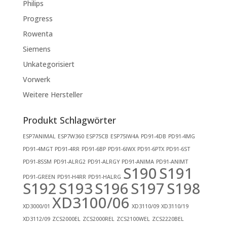
Philips
Progress
Rowenta
Siemens
Unkategorisiert
Vorwerk
Weitere Hersteller
Produkt Schlagwörter
ESP7ANIMAL
ESP7W360
ESP75CB
ESP75IW4A
PD91-4DB
PD91-4MG
PD91-4MGT
PD91-4RR
PD91-6BP
PD91-6IWX
PD91-6PTX
PD91-6ST
PD91-8SSM
PD91-ALRG2
PD91-ALRGY
PD91-ANIMA
PD91-ANIMT
S190
S191
PD91-GREEN
PD91-H4RR
PD91-HALRG
S192
S193
S196
S197
S198
XD3100/06
XD3000/01
XD3110/09
XD3110/19
XD3112/09
ZCS2000EL
ZCS2000REL
ZCS2100WEL
ZCS2220BEL