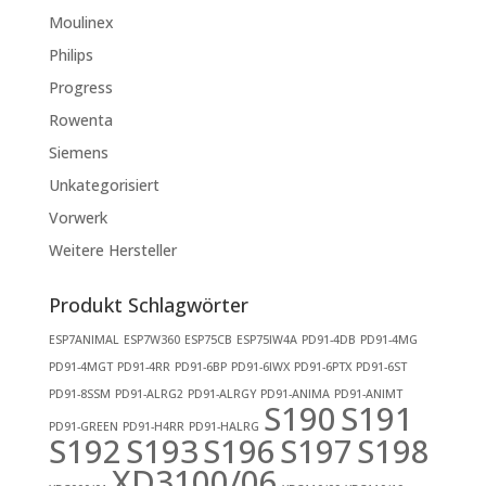
Moulinex
Philips
Progress
Rowenta
Siemens
Unkategorisiert
Vorwerk
Weitere Hersteller
Produkt Schlagwörter
ESP7ANIMAL
ESP7W360
ESP75CB
ESP75IW4A
PD91-4DB
PD91-4MG
PD91-4MGT
PD91-4RR
PD91-6BP
PD91-6IWX
PD91-6PTX
PD91-6ST
PD91-8SSM
PD91-ALRG2
PD91-ALRGY
PD91-ANIMA
PD91-ANIMT
S190
S191
PD91-GREEN
PD91-H4RR
PD91-HALRG
S192
S193
S196
S197
S198
XD3100/06