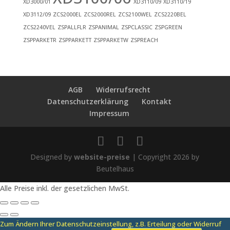
XD3000/01
XD3110/09
XD3110/19
XD3112/09
ZCS2000EL
ZCS2000REL
ZCS2100WEL
ZCS2220BEL
ZCS2240VEL
ZSPALLFLR
ZSPANIMAL
ZSPCLASSIC
ZSPGREEN
ZSPPARKETR
ZSPPARKETT
ZSPPARKETW
ZSPREACH
AGB
Widerrufsrecht
Datenschutzerklärung
Kontakt
Impressum
Designed by
website-preise
| Copyright 2026 by
Beutelhaus
Alle Preise inkl. der gesetzlichen MwSt.
Zum Ändern Ihrer Datenschutzeinstellung, z.B. Erteilung oder Widerruf