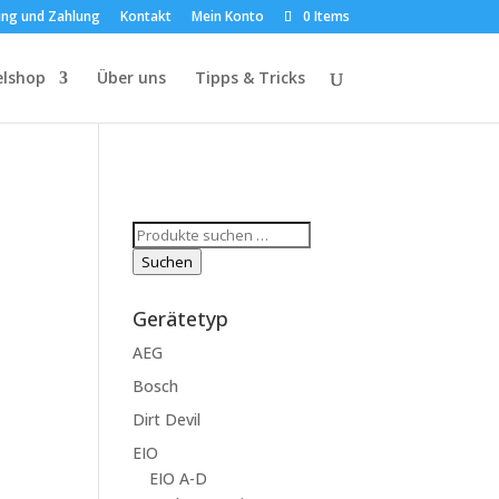
ung und Zahlung
Kontakt
Mein Konto
0 Items
elshop
Über uns
Tipps & Tricks
Suchen
nach:
Suchen
Gerätetyp
AEG
Bosch
Dirt Devil
EIO
EIO A-D