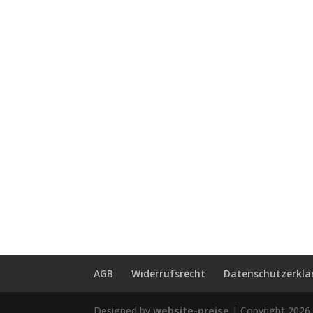
AGB
Widerrufsrecht
Datenschutzerklä
Designed by
website-preise
| Copyright 2026