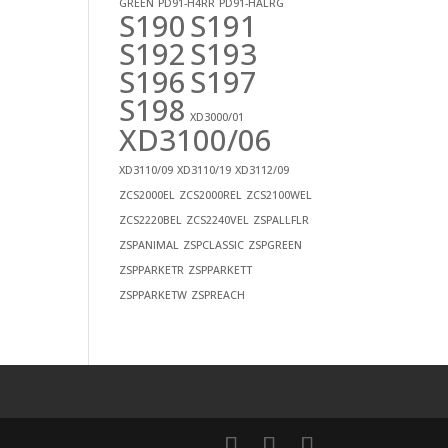
GREEN
PD91-H4RR
PD91-HALRG
S190
S191
S192
S193
S196
S197
S198
XD3000/01
XD3100/06
XD3110/09
XD3110/19
XD3112/09
ZCS2000EL
ZCS2000REL
ZCS2100WEL
ZCS2220BEL
ZCS2240VEL
ZSPALLFLR
ZSPANIMAL
ZSPCLASSIC
ZSPGREEN
ZSPPARKETR
ZSPPARKETT
ZSPPARKETW
ZSPREACH