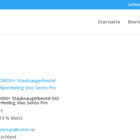
Liefer
Startseite
Beut
050+ Staubsaugerbeutel EIO
nfeeling Vivo Sento Pro
9
€
. 19 % MwSt.
Versandkosten
in
schland