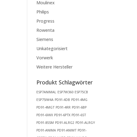
Moulinex
Philips
Progress
Rowenta
Siemens
Unkategorisiert
Vorwerk
Weitere Hersteller
Produkt Schlagwörter
ESP7ANIMAL
ESP7W360
ESP75CB
ESP75IW4A
PD91-4DB
PD91-4MG
PD91-4MGT
PD91-4RR
PD91-6BP
PD91-6IWX
PD91-6PTX
PD91-6ST
PD91-8SSM
PD91-ALRG2
PD91-ALRGY
PD91-ANIMA
PD91-ANIMT
PD91-