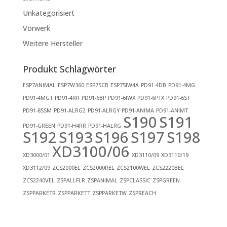
Unkategorisiert
Vorwerk
Weitere Hersteller
Produkt Schlagwörter
ESP7ANIMAL
ESP7W360
ESP75CB
ESP75IW4A
PD91-4DB
PD91-4MG
PD91-4MGT
PD91-4RR
PD91-6BP
PD91-6IWX
PD91-6PTX
PD91-6ST
PD91-8SSM
PD91-ALRG2
PD91-ALRGY
PD91-ANIMA
PD91-ANIMT
S190
S191
PD91-GREEN
PD91-H4RR
PD91-HALRG
S192
S193
S196
S197
S198
XD3100/06
XD3000/01
XD3110/09
XD3110/19
XD3112/09
ZCS2000EL
ZCS2000REL
ZCS2100WEL
ZCS2220BEL
ZCS2240VEL
ZSPALLFLR
ZSPANIMAL
ZSPCLASSIC
ZSPGREEN
ZSPPARKETR
ZSPPARKETT
ZSPPARKETW
ZSPREACH