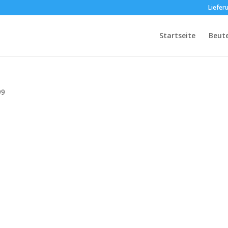
Liefer
Startseite
Beut
99