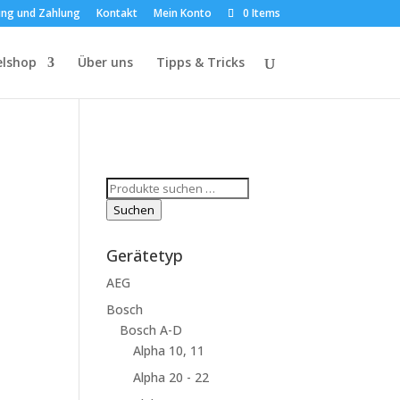
ung und Zahlung
Kontakt
Mein Konto
0 Items
elshop
Über uns
Tipps & Tricks
Suchen
nach:
Suchen
Gerätetyp
AEG
Bosch
Bosch A-D
Alpha 10, 11
Alpha 20 - 22