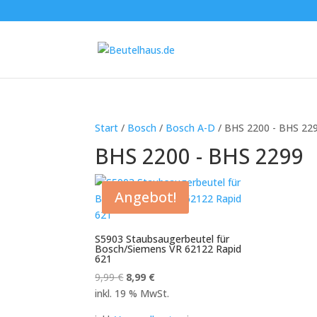
Start
/
Bosch
/
Bosch A-D
/ BHS 2200 - BHS 22
BHS 2200 - BHS 2299
Angebot!
S5903 Staubsaugerbeutel für
Bosch/Siemens VR 62122 Rapid
621
Ursprünglicher
Aktueller
9,99
€
8,99
€
Preis
Preis
inkl. 19 % MwSt.
war:
ist: